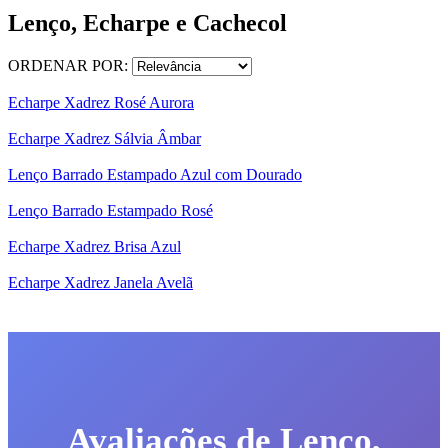
Lenço, Echarpe e Cachecol
ORDENAR POR:
Echarpe Xadrez Rosé Aurora
Echarpe Xadrez Sálvia Âmbar
Lenço Barrado Estampado Azul com Dourado
Lenço Barrado Estampado Rosé
Echarpe Xadrez Brisa Azul
Echarpe Xadrez Janela Avelã
Avaliações de Lenço,