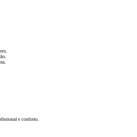
res.
ção.
sa.
issional e conforto.