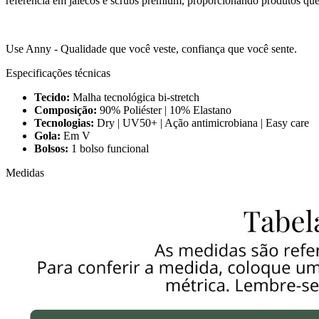
referência em jalecos e scrubs premium, proporcionando produtos que f
Use Anny - Qualidade que você veste, confiança que você sente.
Especificações técnicas
Tecido:
Malha tecnológica bi-stretch
Composição:
90% Poliéster | 10% Elastano
Tecnologias:
Dry | UV50+ | Ação antimicrobiana | Easy care
Gola:
Em V
Bolsos:
1 bolso funcional
Medidas