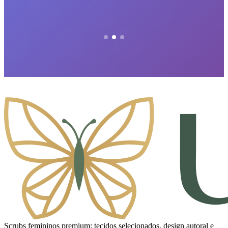
Scrubs femininos premium: tecidos selecionados, design autoral e