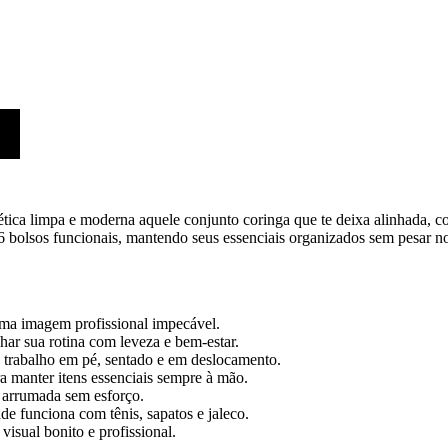
tica limpa e moderna aquele conjunto coringa que te deixa alinhada, con
 6 bolsos funcionais, mantendo seus essenciais organizados sem pesar n
uma imagem profissional impecável.
r sua rotina com leveza e bem-estar.
o trabalho em pé, sentado e em deslocamento.
a manter itens essenciais sempre à mão.
 arrumada sem esforço.
ade funciona com tênis, sapatos e jaleco.
isual bonito e profissional.