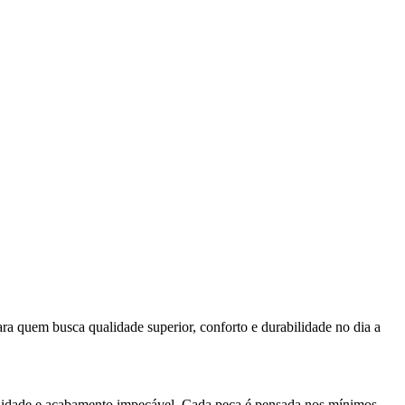
ra quem busca qualidade superior, conforto e durabilidade no dia a
ualidade e acabamento impecável. Cada peça é pensada nos mínimos