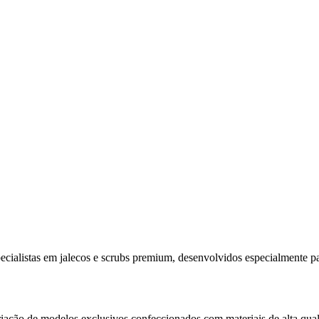
cialistas em jalecos e scrubs premium, desenvolvidos especialmente pa
criação de modelos exclusivos confeccionados com materiais de alta q