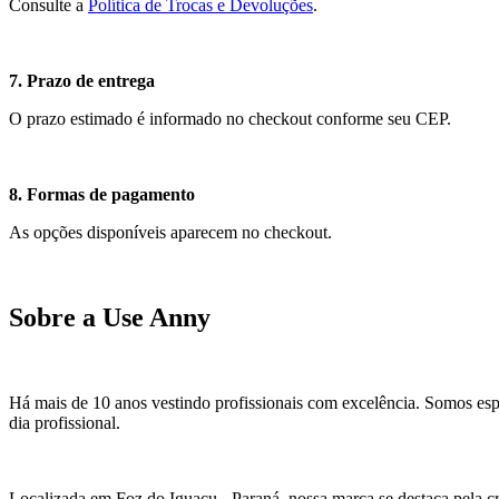
Consulte a
Política de Trocas e Devoluções
.
7. Prazo de entrega
O prazo estimado é informado no checkout conforme seu CEP.
8. Formas de pagamento
As opções disponíveis aparecem no checkout.
Sobre a Use Anny
Há mais de 10 anos vestindo profissionais com excelência. Somos espe
dia profissional.
Localizada em Foz do Iguaçu - Paraná, nossa marca se destaca pela 