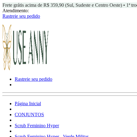
Frete grátis acima de R$ 359,90 (Sul, Sudeste e Centro Oeste) • 1ª tro
Atendimento:
Rastreie seu pedido
Rastreie seu pedido
Página Inicial
CONJUNTOS
Scrub Feminino Hyper
Scrub Feminino Hyper - Verde Militar