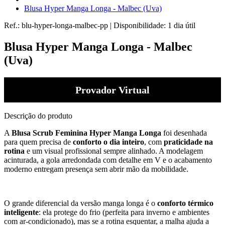
Blusa Hyper Manga Longa - Malbec (Uva)
Ref.:
blu-hyper-longa-malbec-pp
|
Disponibilidade:
1 dia útil
Blusa Hyper Manga Longa - Malbec
(Uva)
Provador Virtual
Descrição do produto
A
Blusa Scrub Feminina Hyper Manga Longa
foi desenhada
para quem precisa de
conforto o dia inteiro
, com
praticidade na
rotina
e um visual profissional sempre alinhado. A modelagem
acinturada, a gola arredondada com detalhe em V e o acabamento
moderno entregam presença sem abrir mão da mobilidade.
O grande diferencial da versão manga longa é o
conforto térmico
inteligente
: ela protege do frio (perfeita para inverno e ambientes
com ar-condicionado), mas se a rotina esquentar, a malha ajuda a