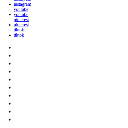
instagram
youtube
youtube
pinterest
pinterest
tiktok
tiktok